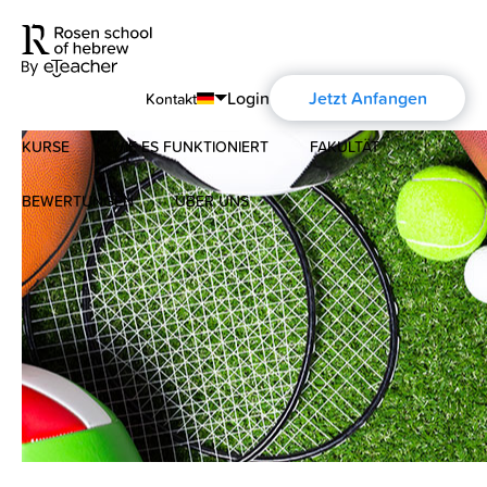
Login
Jetzt Anfangen
Kontakt
KURSE
WIE ES FUNKTIONIERT
FAKULTÄT
English
Português
BEWERTUNGEN
ÜBER UNS
Modernes Hebräisch
Español
Über uns
Biblisches Hebräisch
Français
Über die Aharon Rosen
Deutsch
Русский
Zertifizierung
Kontakt