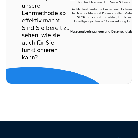
Nachrichten von der Rosen School of He
unsere
Die Nachrichtenhäufigkeit variiert. Es könne
Lehrmethode so
für Nachrichten und Daten anfallen. Antworte
STOP, um sich abzumelden, HELP für Hilfe
effektiv macht.
Einwilligung ist keine Voraussetzung für ein
Sind Sie bereit zu
Nutzungsbedingungen
und
Datenschutzbest
sehen, wie sie
auch für Sie
funktionieren
kann?