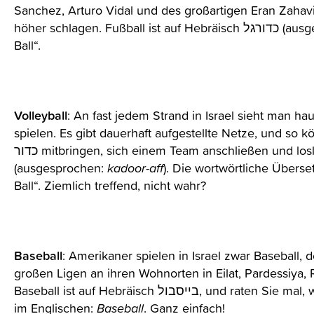
Sanchez, Arturo Vidal und des großartigen Eran Zahavi 
höher schlagen. Fußball
Ball“.
Volleyball
: An fast jedem Strand in Israel sieht man h
spielen. Es gibt dauerhaft aufgestellte Netze, und so 
כדור mitbringen, sich einem Team anschließen und loslegen. Volleyball ist auf Hebräisch כדורעף
(ausgesprochen:
kadoor-aff
). Die wortwörtliche Überse
Ball“. Ziemlich treffend, nicht wahr?
Baseball
: Amerikaner spielen in Israel zwar Baseball, d
großen Ligen an ihren Wohnorten in Eilat, Pardessiya,
Baseball ist auf Hebräisch בייסבול, und raten Sie mal, wie es ausgesprochen wird … richtig! Genau wie
im Englischen:
Baseball
. Ganz einfach!