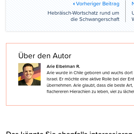
Vorheriger Beitrag
Hebräisch-Wortschatz rund um
U
die Schwangerschaft
W
Über den Autor
Arie Elbelman R.
Arie wurde in Chile geboren und wuchs dort 
Israel. Er möchte eine aktive Rolle bei der E
übernehmen. Arie glaubt, dass die beste Art,
flachereren Hierachien zu leben, viel zu läch
Das könnte Sie ebenfalls interessieren