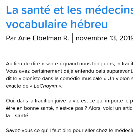
La santé et les médecins
Contactez-nous
vocabulaire hébreu
Blog
Par Arie Elbelman R.
novembre 13, 201
Au lieu de dire « santé » quand nous trinquons, la trad
Vous avez certainement déjà entendu cela auparavant,
dit le violoniste dans la comédie musicale « Un violon su
exacte de «
LeChayim
».
Oui, dans la tradition juive la vie est ce qui importe le 
être en bonne santé, n’est-ce pas ? Alors, voici un art
santé
la…
.
Savez-vous ce qu’il faut dire pour aller chez le méde