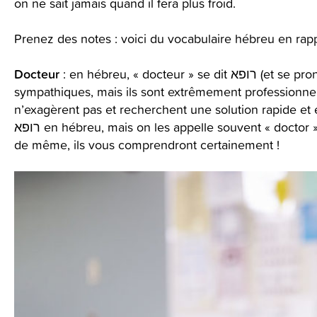
on ne sait jamais quand il fera plus froid.
Prenez des notes : voici du vocabulaire hébreu en rapp
Docteur
: en hébreu, « docteur » se dit 
sympathiques, mais ils sont extrêmement professionnel
n’exagèrent pas et recherchent une solution rapide et e
רופא en hébreu, mais on les appelle souvent « doctor », comme en anglais. Alors, n’hésitez pas à faire
de même, ils vous comprendront certainement !