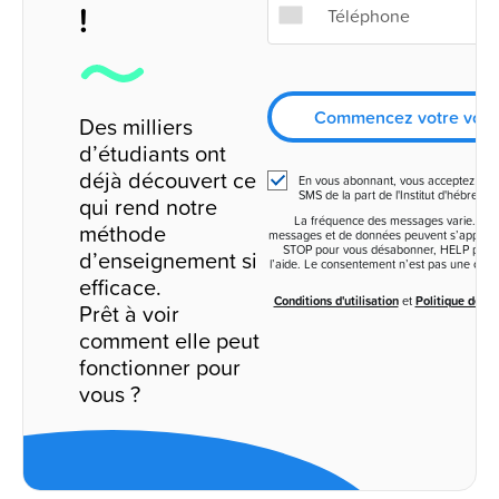
!
Commencez votre voy
Des milliers
d’étudiants ont
déjà découvert ce
En vous abonnant, vous acceptez de r
SMS de la part de l'Institut d'hébreu R
qui rend notre
La fréquence des messages varie. Des 
méthode
messages et de données peuvent s’appliqu
STOP pour vous désabonner, HELP pour 
d’enseignement si
l’aide. Le consentement n’est pas une condi
efficace.
Conditions d'utilisation
et
Politique de con
Prêt à voir
comment elle peut
fonctionner pour
vous ?