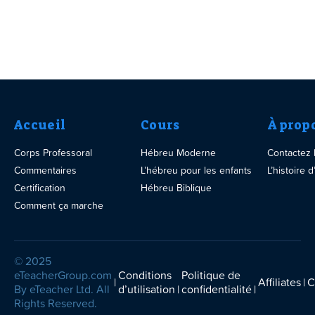
Accueil
Cours
À prop
Corps Professoral
Hébreu Moderne
Contactez
Commentaires
L’hébreu pour les enfants
L’histoire
Certification
Hébreu Biblique
Comment ça marche
© 2025
eTeacherGroup.com
Conditions
Politique de
Affiliates
C
By eTeacher Ltd. All
d’utilisation
confidentialité
Rights Reserved.