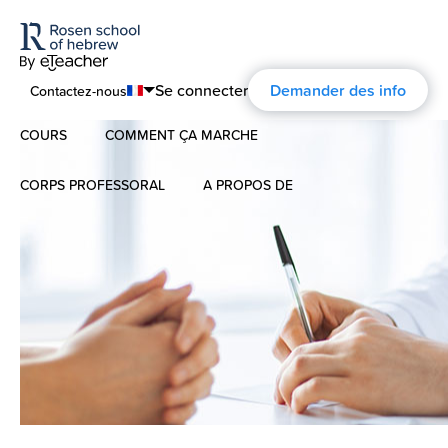
Se connecter
Demander des info
Contactez-nous
COURS
COMMENT ÇA MARCHE
English
Español
CORPS PROFESSORAL
A PROPOS DE
Hébreu Moderne
Français
À propos
L’hébreu pour les enfants
Deutsch
Commentaires
Русский
Hébreu Biblique
L’histoire d’ Aharon Rosen
Certification