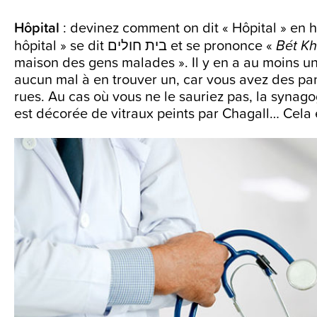
Hôpital
: devinez comment on dit « Hôpital » en h
hôpital » se dit בית חולים et se prononce «
Bét K
maison des gens malades ». Il y en a au moins u
aucun mal à en trouver un, car vous avez des pa
rues. Au cas où vous ne le sauriez pas, la syna
est décorée de vitraux peints par Chagall… Cela 