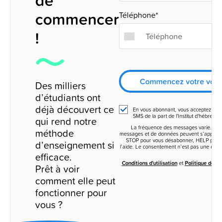
de
commencer
Téléphone*
!
Commencez votre voy
Des milliers
d’étudiants ont
déjà découvert ce
En vous abonnant, vous acceptez de r
SMS de la part de l'Institut d'hébreu R
qui rend notre
La fréquence des messages varie. Des 
méthode
messages et de données peuvent s’appliqu
STOP pour vous désabonner, HELP pour 
d’enseignement si
l’aide. Le consentement n’est pas une condi
efficace.
Conditions d'utilisation
et
Politique de con
Prêt à voir
comment elle peut
fonctionner pour
vous ?