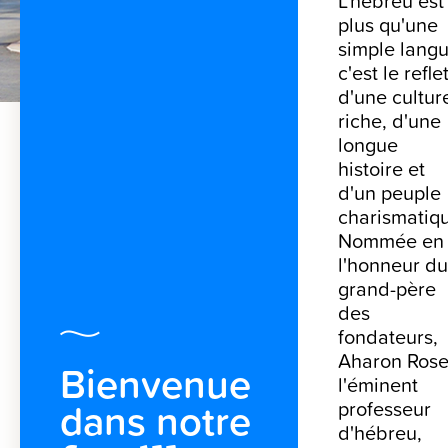
L'hébreu est
plus qu'une
Contactez-nous
simple langu
c'est le refle
Blog
d'une cultur
riche, d'une
longue
histoire et
d'un peuple
charismatiq
Nommée en
l'honneur du
grand-père
des
fondateurs,
Aharon Rose
Bienvenue
l'éminent
dans notre
professeur
d'hébreu,