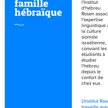
famille
l'Institut
d'hébreu
hébraïque
Rosen assoc
l'expertise
linguistique 
la culture
sioniste
israélienne,
conviant les
étudiants à
étudier
l'hébreu
depuis le
confort de
chez eux.
L'Institut Ro
travaille ave