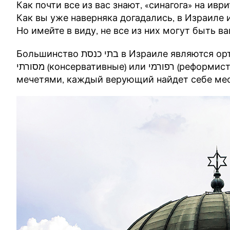
Как почти все из вас знают, «синагога» на иврите будет בית הכנסת (произносится: б
Как вы уже наверняка догадались, в Израиле 
Но имейте в виду, не все из них могут быть ва
Большинство בתי כנסת в Израиле являются ортодоксальными, однако вы без труда найдете и
מסורתי (консервативные) или רפורמי (реформистские) места. Как и в случае с упомянутыми ранее
мечетями, каждый верующий найдет себе мес