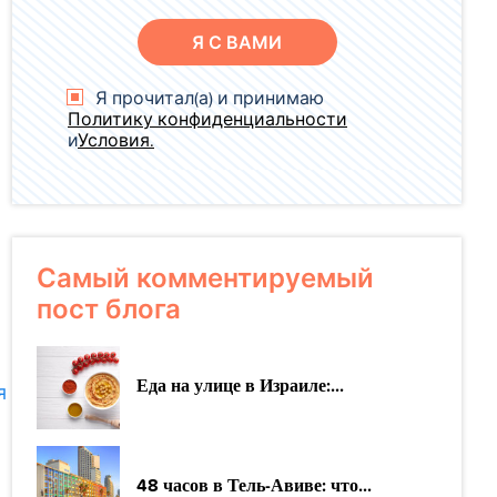
Я С ВАМИ
Я прочитал(а) и принимаю
Политику конфиденциальности
и
Условия.
Самый комментируемый
пост блога
Еда на улице в Израиле:...
я
48 часов в Тель-Авиве: что...