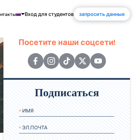
Вход для студентов
запросить данные
онтакты
h
Посетите наши соцсети!
guês
ol
is
ch
Подписаться
кий