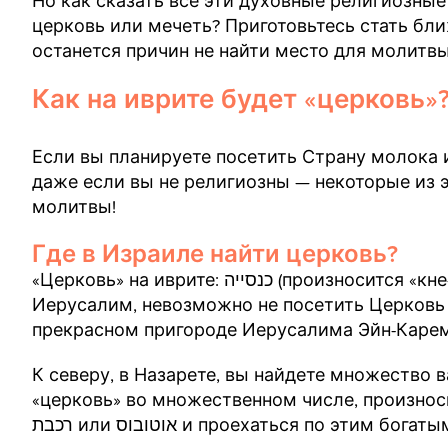
Но как сказать все эти духовные религиозные
церковь или мечеть? Приготовьтесь стать ближ
останется причин не найти место для молитв
Как на иврите будет «церковь»?
Если вы планируете посетить Страну молока и
даже если вы не религиозны — некоторые из э
молитвы!
Где в Израиле найти церковь?
«Церковь» на иврите: כנסייה (произносится «кне-си-ах»). В Израиле их тысячи. Приехав в
Иерусалим, невозможно не посетить Церковь
прекрасном пригороде Иерусалима Эйн-Карем
К северу, в Назарете, вы найдете множество важнейших 
«церковь» во множественном числе, произносит
רכבת или אוטובוס и проехаться по эти