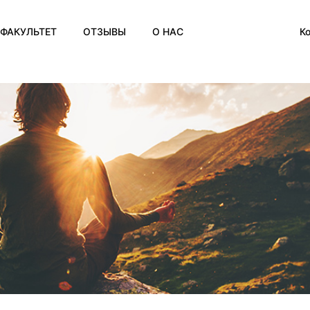
К
ФАКУЛЬТЕТ
ОТЗЫВЫ
О НАС
Englis
О нас
Portu
О школе им. Розена
Españ
França
Сертификаты
Deuts
Контакты
Русс
Блог