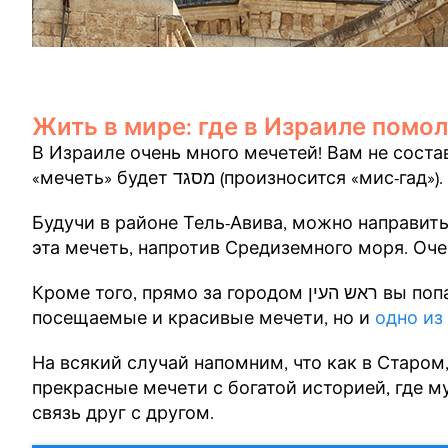
Жить в мире: где в Израиле помо
В Израиле очень много мечетей! Вам не соста
«мечеть» будет מסגד (произносится «мис-гад»).
Будучи в районе Тель-Авива, можно направиться в сторону מתחם התחנה, и 
эта мечеть, напротив Средиземного моря. Оч
Кроме того, прямо за городом ראש העין вы попадете в Кафр-Касем, где находятся не только
посещаемые и красивые мечети, но и
одно из
На всякий случай напомним, что как в Старом
прекрасные мечети с богатой историей, где 
связь друг с другом.