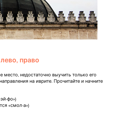
 лево, право
 место, недостаточно выучить только его
направления на иврите. Прочитайте и начните
зносится «эй-фо»)
т סמולה (произносится «смол-а»)