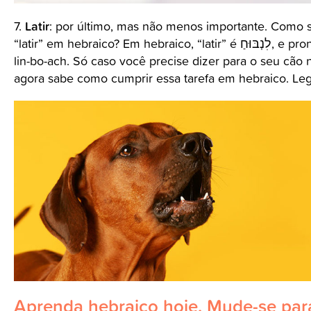
Latir
7.
: por último, mas não menos importante. Como s
“latir” em hebraico? Em hebraico, “latir” é לִנְבּוּחַ, e pronuncia-se
lin-bo-ach. Só caso você precise dizer para o seu cão nã
agora sabe como cumprir essa tarefa em hebraico. Leg
Aprenda hebraico hoje. Mude-se par