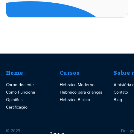
Home
Cursos
Sobre 
Corpo docente
Hebraico Moderno
A história
Como Funciona
Hebraico para crianças
Contato
Opiniões
Hebraico Bíblico
Blog
Certificação
© 2025
Desig
Termos