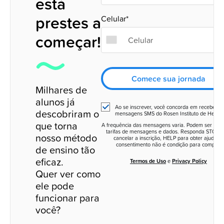
está
prestes a
Celular*
começar!
Comece sua jornada
Milhares de
alunos já
Ao se inscrever, você concorda em receber
descobriram o
mensagens SMS do Rosen Instituto de Hebrai
que torna
A frequência das mensagens varia. Podem ser apli
tarifas de mensagens e dados. Responda STOP p
nosso método
cancelar a inscrição, HELP para obter ajuda. O
consentimento não é condição para compra.
de ensino tão
eficaz.
Termos de Uso
e
Privacy Policy
Quer ver como
ele pode
funcionar para
você?