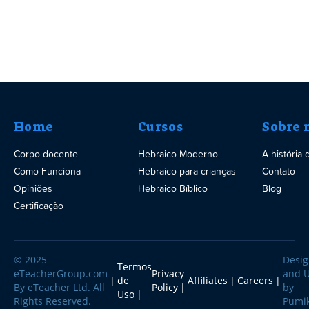
Home
Cursos
Sobre 
Corpo docente
Hebraico Moderno
A história
Como Funciona
Hebraico para crianças
Contato
Opiniões
Hebraico Bíblico
Blog
Certificação
© 2025
Desi
Termos
eTeacherGroup.com
Privacy
and 
de
Affiliates
Careers
By eTeacher Ltd. All
Policy
by
Uso
Rights Reserved.
Pumi