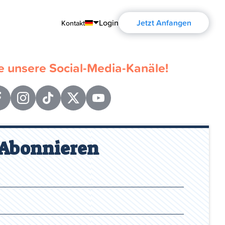
Login
Jetzt Anfangen
Kontakt
English
 unsere Social-Media-Kanäle!
Português
Español
Français
Deutsch
Abonnieren
Русский