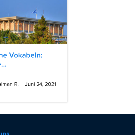
he Vokabeln:
...
elman R.
Juni 24, 2021
uns