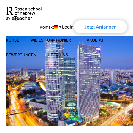
Login
Jetzt Anfangen
Kontakt
KURSE
WIE ES FUNKTIONIERT
FAKULTÄT
English
Português
BEWERTUNGEN
ÜBER UNS
Modernes Hebräisch
Español
Über uns
Biblisches Hebräisch
Français
Über die Aharon Rosen
Deutsch
Русский
Zertifizierung
Kontakt