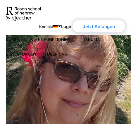
Login
Jetzt Anfangen
Kontakt
KURSE
WIE ES FUNKTIONIERT
FAKULTÄT
English
Português
BEWERTUNGEN
ÜBER UNS
Modernes Hebräisch
Español
Über uns
Biblisches Hebräisch
Français
Über die Aharon Rosen
Deutsch
Русский
Zertifizierung
Kontakt