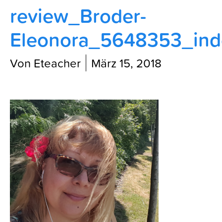
review_Broder-
Blog
Eleonora_5648353_ind
Von Eteacher
März 15, 2018