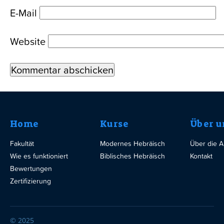
E-Mail
Website
Home
Kurse
Über u
Fakultät
Modernes Hebräisch
Über die 
Wie es funktioniert
Biblisches Hebräisch
Kontakt
Bewertungen
Zertifizierung
© 2025