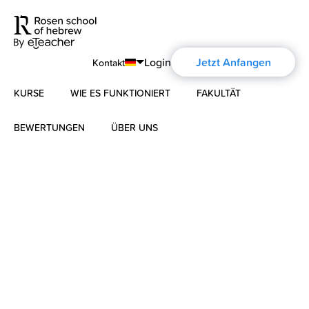
Login
Jetzt Anfangen
Kontakt
KURSE
WIE ES FUNKTIONIERT
FAKULTÄT
English
Português
BEWERTUNGEN
ÜBER UNS
Modernes Hebräisch
Español
Über uns
Biblisches Hebräisch
Français
Über die Aharon Rosen
Deutsch
Русский
Zertifizierung
Kontakt