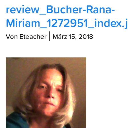
review_Bucher-Rana-
Blog
Miriam_1272951_index.
Von Eteacher
März 15, 2018