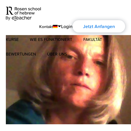
Login
Jetzt Anfangen
Kontakt
KURSE
WIE ES FUNKTIONIERT
FAKULTÄT
English
Português
BEWERTUNGEN
ÜBER UNS
Modernes Hebräisch
Español
Über uns
Biblisches Hebräisch
Français
Über die Aharon Rosen
Deutsch
Русский
Zertifizierung
Kontakt