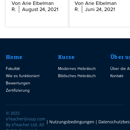
Von Arie Elbelman
Von Arie Elbelman
R.
August 24, 2021
R.
Juni 24, 2021
Home
Kurse
Über u
Fakultät
Modernes Hebräisch
Über die 
Wie es funktioniert
Biblisches Hebräisch
Kontakt
Bewertungen
Zertifizierung
© 2025
eTeacherGroup.com
Nutzungsbedingungen
Datenschutzbe
By eTeacher Ltd. All