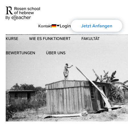
Login
Jetzt Anfangen
Kontakt
KURSE
WIE ES FUNKTIONIERT
FAKULTÄT
English
Português
BEWERTUNGEN
ÜBER UNS
Modernes Hebräisch
Español
Über uns
Biblisches Hebräisch
Français
Über die Aharon Rosen
Deutsch
Русский
Zertifizierung
Kontakt