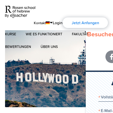
Login
Jetzt Anfangen
Kontakt
Besuchen
KURSE
WIE ES FUNKTIONIERT
FAKULTÄT
English
Português
BEWERTUNGEN
ÜBER UNS
Modernes Hebräisch
Español
Über uns
Biblisches Hebräisch
Français
Über die Aharon Rosen
Deutsch
Русский
Zertifizierung
Kontakt