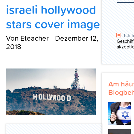
israeli hollywood
Blog
stars cover image
Ich 
Von Eteacher
Dezember 12,
Geschäf
2018
akzeptie
Am häuf
Blogbei