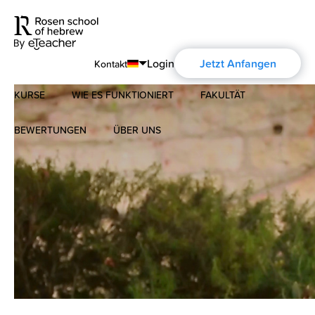
Login
Jetzt Anfangen
Kontakt
KURSE
WIE ES FUNKTIONIERT
FAKULTÄT
English
Português
BEWERTUNGEN
ÜBER UNS
Modernes Hebräisch
Español
Über uns
Biblisches Hebräisch
Français
Über die Aharon Rosen
Deutsch
Русский
Zertifizierung
Kontakt