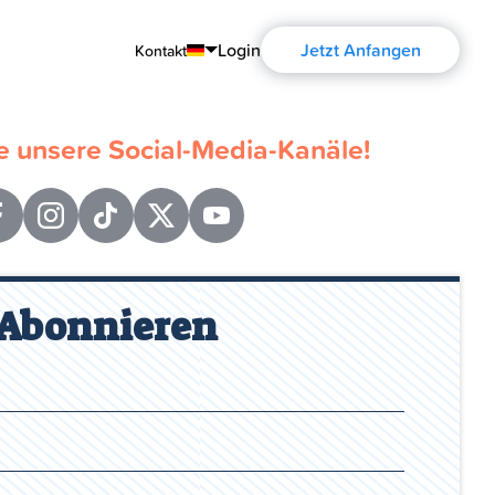
Login
Jetzt Anfangen
Kontakt
English
 unsere Social-Media-Kanäle!
Português
Español
Français
Deutsch
Abonnieren
Русский