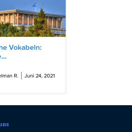
he Vokabeln:
...
elman R.
Juni 24, 2021
uns