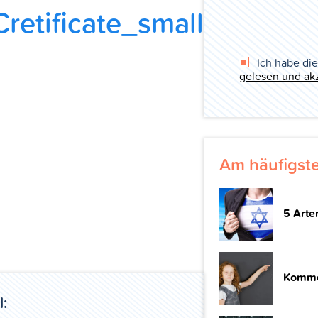
etificate_small
Ich habe di
gelesen und akz
Am häufigst
5 Arten
Kommen
l: