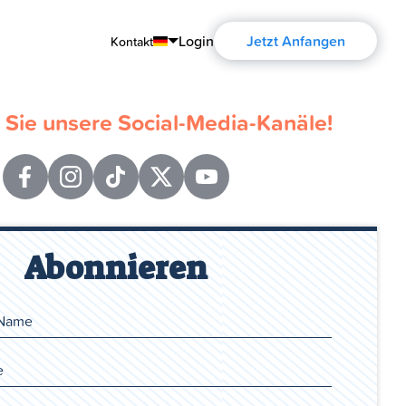
Login
Jetzt Anfangen
Kontakt
English
Sie unsere Social-Media-Kanäle!
Português
Español
Français
Deutsch
Abonnieren
Русский