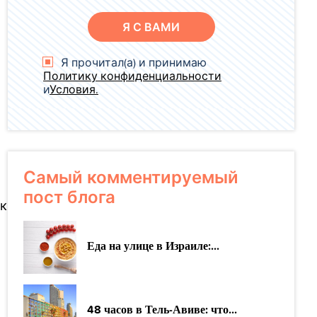
Я С ВАМИ
Я прочитал(а) и принимаю
Политику конфиденциальности
и
Условия.
Самый комментируемый
пост блога
ак
Еда на улице в Израиле:...
48 часов в Тель-Авиве: что...