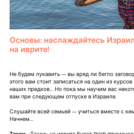
Основы: наслаждайтесь Израиле
на иврите!
Не будем лукавить — вы вряд ли бегло заговор
этого вам стоит записаться на один из курсо
наших предков… Но пока мы научим вас некот
вам при следующем отпуске в Израиле.
Слушайте всей семьей — учиться вместе с кем
Начнем…
Такси
: «Такси» на иврите будет מונית (произносится: мо-нит), и, хотите верьте, хотите нет,