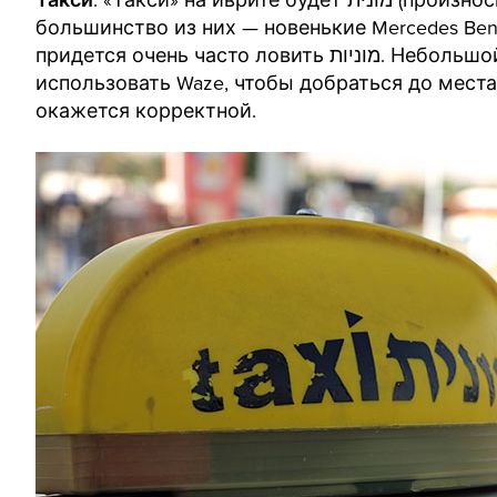
большинство из них — новенькие Mercedes Ben
придется очень часто ловить מוניות. Небольшой совет: попросите водителя включить מונה и
использовать Waze, чтобы добраться до места
окажется корректной.