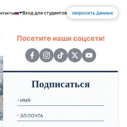
Вход для студентов
запросить данные
онтакты
h
Посетите наши соцсети!
ol
is
ch
кий
Подписаться