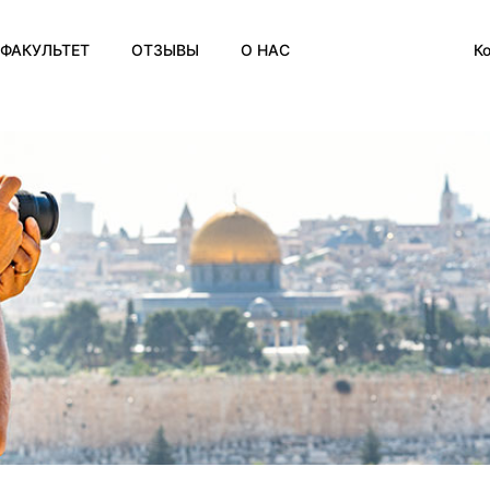
К
ФАКУЛЬТЕТ
ОТЗЫВЫ
О НАС
Englis
О нас
Españ
О школе им. Розена
França
Deuts
Сертификаты
Русс
Контакты
Блог