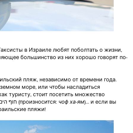
 Таксисты в Израиле любят поболтать о жизни,
ляющее большинство из них хорошо говорят по-
аильский пляж, независимо от времени года.
земном море, или чтобы насладиться
как туристу, стоит посетить множество
израильских пляжей. «Пляж» на иврите будет חוף הים (произносится:
чоф
ха-ям
)… и если вы
раильские пляжи!