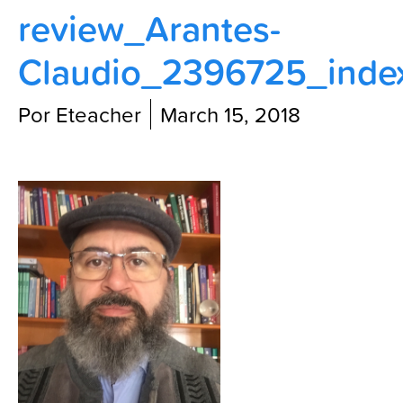
review_Arantes-
Blog
Claudio_2396725_index
Por Eteacher
March 15, 2018