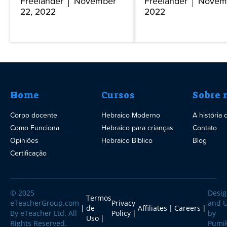
Freelander
November
Freelander
Novemb
22, 2022
2022
Home
Cursos
Sobre 
Corpo docente
Hebraico Moderno
A história
Como Funciona
Hebraico para crianças
Contato
Opiniões
Hebraico Bíblico
Blog
Certificação
© 2025
Desi
Termos
eTeacherGroup.com
Privacy
and 
de
Affiliates
Careers
By eTeacher Ltd. All
Policy
by
Uso
Rights Reserved.
Pumi