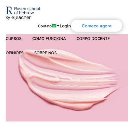
Login
Comece agora
Contato
CURSOS
COMO FUNCIONA
CORPO DOCENTE
English
Português
OPINIÕES
SOBRE NÓS
Hebraico Moderno
Español
Sobre nós
Hebraico para crianças
Français
A história de Aharon Rosen
Deutsch
Hebraico Bíblico
Русский
Certificação
Contato