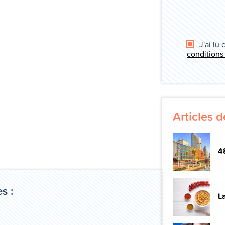
J'ai lu 
conditions
Articles 
48
s :
La