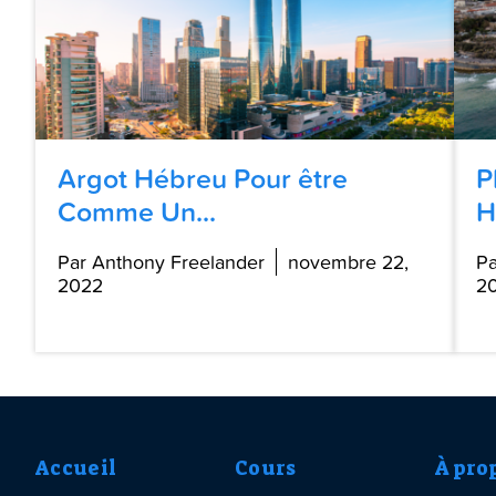
Argot Hébreu Pour être
P
Comme Un...
H
Par Anthony Freelander
novembre 22,
Pa
2022
2
Accueil
Cours
À pro