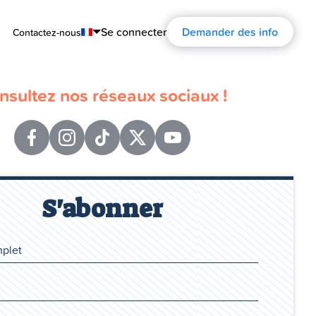
Se connecter
Demander des info
Contactez-nous
English
nsultez nos réseaux sociaux !
Português
Español
Français
Deutsch
S'abonner
Русский