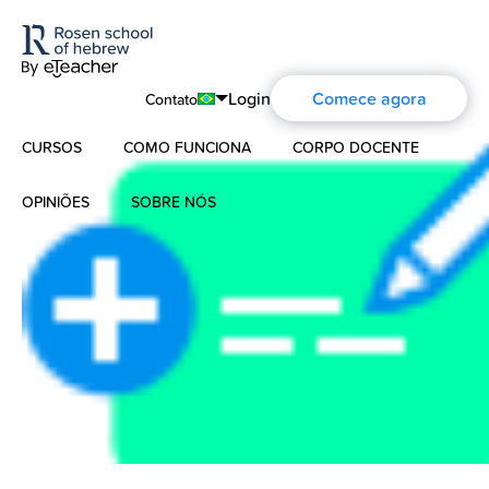
Login
Comece agora
Contato
CURSOS
COMO FUNCIONA
CORPO DOCENTE
English
Português
OPINIÕES
SOBRE NÓS
Hebraico Moderno
Español
Sobre nós
Hebraico para crianças
Français
A história de Aharon Rosen
Deutsch
Hebraico Bíblico
Русский
Certificação
Contato