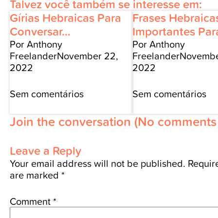
Talvez você também se interesse em:
Gírias Hebraicas Para
Frases Hebraica
Conversar...
Importantes Para
Por Anthony
Por Anthony
Freelander
November 22,
Freelander
Novembe
2022
2022
Sem comentários
Sem comentários
Join the conversation
(No comments 
Leave a Reply
Your email address will not be published.
Require
are marked
*
Comment
*