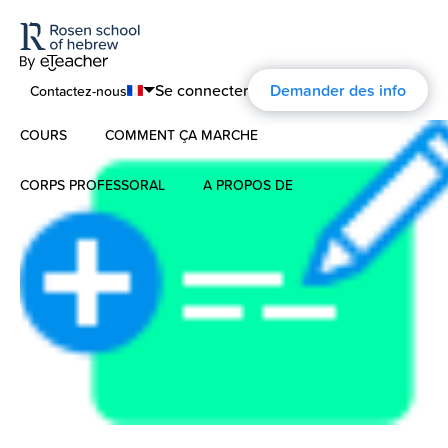
Se connecter
Demander des info
Contactez-nous
COURS
COMMENT ÇA MARCHE
English
Português
CORPS PROFESSORAL
A PROPOS DE
Hébreu Moderne
Español
À propos
L’hébreu pour les enfants
Français
Commentaires
Deutsch
Hébreu Biblique
Русский
L’histoire d’ Aharon Rosen
Certification