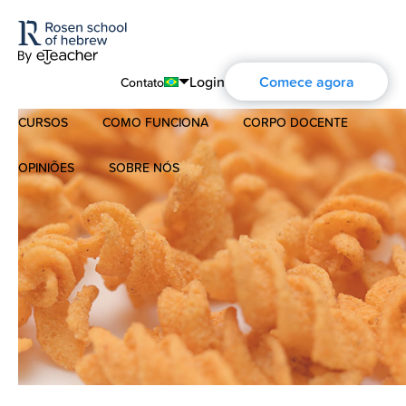
Login
Comece agora
Contato
CURSOS
COMO FUNCIONA
CORPO DOCENTE
English
Português
OPINIÕES
SOBRE NÓS
Hebraico Moderno
Español
Sobre nós
Hebraico para crianças
Français
A história de Aharon Rosen
Deutsch
Hebraico Bíblico
Русский
Certificação
Contato