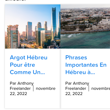
Argot Hébreu
Phrases
Pour être
Importantes En
Comme Un...
Hébreu à...
Par Anthony
Par Anthony
Freelander
novembre
Freelander
novembr
22, 2022
22, 2022