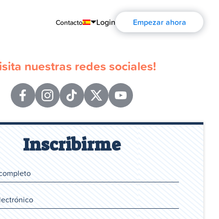
Login
Empezar ahora
Contacto
English
isita nuestras redes sociales!
Português
Español
Français
Deutsch
Inscribirme
Русский