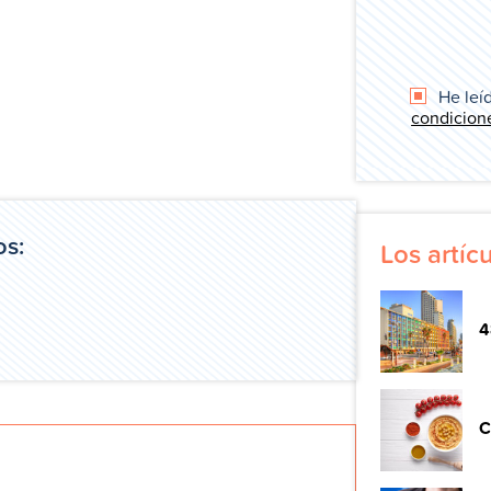
He leíd
condicion
os:
Los artí
4
C