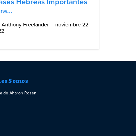
ases Hebreas Importantes
ra...
 Anthony Freelander
noviembre 22,
22
nes Somos
ria de Aharon Rosen