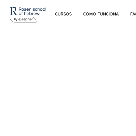
CURSOS
CÓMO FUNCIONA
FA
Hebreo Moderno
Hebreo hablado
Hebreo para niños
Estudios sobre Israel
Hebreo Bíblico