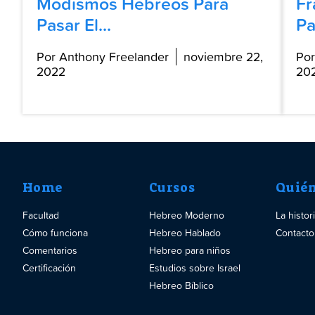
Modismos Hebreos Para
Fr
Pasar El...
Pa
Por Anthony Freelander
noviembre 22,
Por
2022
20
Home
Cursos
Quié
Facultad
Hebreo Moderno
La histo
Cómo funciona
Hebreo Hablado
Contacto
Comentarios
Hebreo para niños
Certificación
Estudios sobre Israel
Hebreo Bíblico