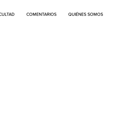
CULTAD
COMENTARIOS
QUIÉNES SOMOS
Quiénes Somos
La historia de Aharon Rosen
Certificación
Contacto
Blog