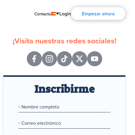
Login
Empezar ahora
Contacto
English
¡Visita nuestras redes sociales!
Português
Español
Français
Deutsch
Inscribirme
Русский