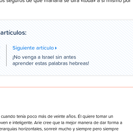
s seguros de que mañana se dirá «todá» a sí mismo por
artículos:
r
Siguiente artículo
á
¡No venga a Israel sin antes
l
aprender estas palabras hebreas!
el cuando tenía poco más de veinte años. Él quiere tomar un
joven e inteligente. Arie cree que la mejor manera de dar forma a
 jerarquías horizontales, sonreír mucho y siempre pero siempre