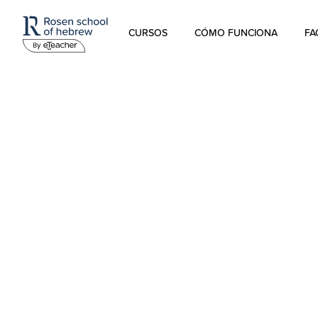
CURSOS
CÓMO FUNCIONA
FA
Hebreo Moderno
Hebreo hablado
Hebreo para niños
Estudios sobre Israel
Hebreo Bíblico