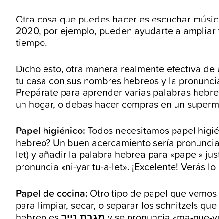
Otra cosa que puedes hacer es escuchar música 
2020, por ejemplo, pueden ayudarte a ampliar t
tiempo.
Dicho esto, otra manera realmente efectiva de
tu casa con sus nombres hebreos y la pronuncia
Prepárate para aprender varias palabras hebr
un hogar, o debas hacer compras en un superme
Papel higiénico:
Todos necesitamos papel higié
hebreo? Un buen acercamiento sería pronunciar 
let) y añadir la palabra hebrea para «papel» jus
pronuncia «ni-yar tu-a-let». ¡Excelente! Verás l
Papel de cocina:
Otro tipo de papel que vemos c
para limpiar, secar, o separar los schnitzels q
hebreo es
מגבת נייר
y se pronuncia «ma-gue-ve