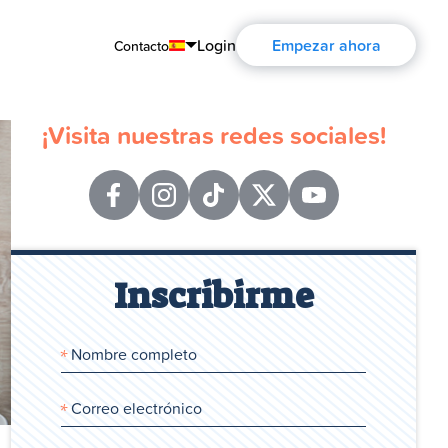
Login
Empezar ahora
Contacto
English
¡Visita nuestras redes sociales!
Português
Español
Français
Русский
Inscribirme