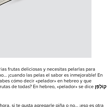
s frutas deliciosas y necesitas pelarlas para
no… ¡cuando las pelas el sabor es inmejorable! En
 ¿Sabes cómo decir «pelador» en hebreo y que
rutas de todas? En hebreo, «pelador» se dice
קוֹלְפָּן
ora, si te gusta agregarle piña o no… ¡eso es otra