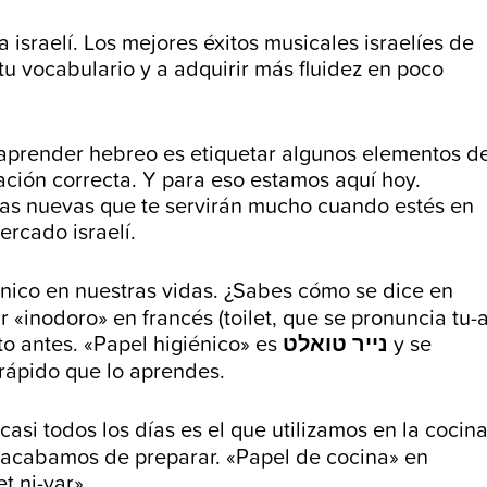
israelí. Los mejores éxitos musicales israelíes de
u vocabulario y a adquirir más fluidez en poco
 aprender hebreo es etiquetar algunos elementos d
ción correcta. Y para eso estamos aquí hoy.
eas nuevas que te servirán mucho cuando estés en
rcado israelí.
nico en nuestras vidas. ¿Sabes cómo se dice en
«inodoro» en francés (toilet, que se pronuncia tu-a
to antes. «Papel higiénico» es
נייר טואלט
y se
o rápido que lo aprendes.
asi todos los días es el que utilizamos en la cocin
ue acabamos de preparar. «Papel de cocina» en
t ni-yar».