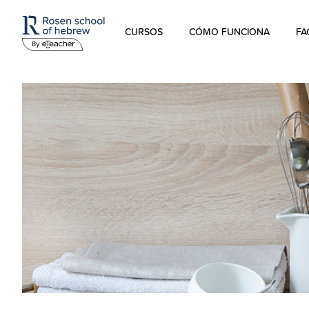
CURSOS
CÓMO FUNCIONA
FA
Hebreo Moderno
Hebreo hablado
Hebreo para niños
Estudios sobre Israel
Hebreo Bíblico