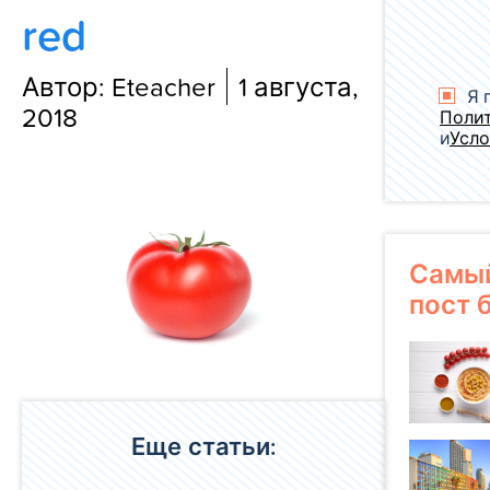
red
Блог
Автор: Eteacher
1 августа,
Я 
2018
Поли
и
Усло
Самы
пост 
Еще статьи: