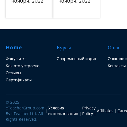
ноября, 2022
ноября, 2022
Home
Курсы
О нас
Факультет
Современный иврит
О школе и
Как это устроено
Контакты
Отзывы
Сертификаты
© 2025
eTeacherGroup.com
Условия
Privacy
Affiliates
Care
By eTeacher Ltd. All
использования
Policy
Rights Reserved.