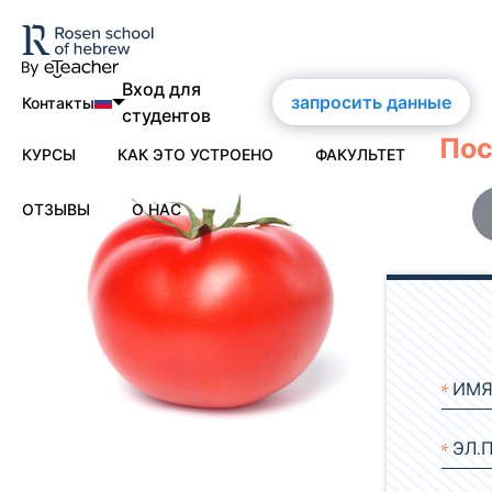
Вход для
запросить данные
Контакты
студентов
Пос
nglish
КУРСЫ
КАК ЭТО УСТРОЕНО
ФАКУЛЬТЕТ
ortuguês
ОТЗЫВЫ
О НАС
Современный иврит
spañol
О нас
rançais
eutsch
О школе им. Розена
усский
Сертификаты
Контакты