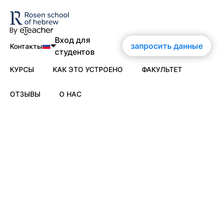
Вход для
запросить данные
Контакты
студентов
КУРСЫ
КАК ЭТО УСТРОЕНО
ФАКУЛЬТЕТ
nglish
ortuguês
ОТЗЫВЫ
О НАС
Современный иврит
spañol
О нас
rançais
eutsch
О школе им. Розена
усский
Сертификаты
Контакты