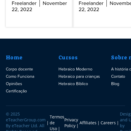
Freelander
November
Freelander
Novembe
22, 2022
22, 2022
Home
Cursos
Sobre 
Corpo docente
Hebraico Moderno
A história
Como Funciona
Hebraico para crianças
Contato
Opiniões
Hebraico Bíblico
Blog
Certificação
© 2025
Desi
Termos
eTeacherGroup.com
Privacy
and 
de
Affiliates
Careers
By eTeacher Ltd. All
Policy
by
Uso