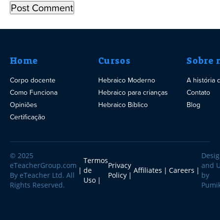
Home
Cursos
Sobre 
Corpo docente
Hebraico Moderno
A história
Como Funciona
Hebraico para crianças
Contato
Opiniões
Hebraico Bíblico
Blog
Certificação
© 2025
Desi
Termos
eTeacherGroup.com
Privacy
and 
de
Affiliates
Careers
By eTeacher Ltd. All
Policy
by
Uso
Rights Reserved.
Pumi