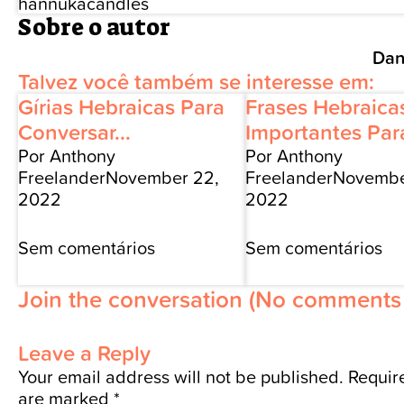
hannukacandles
Sobre o autor
Dan
Talvez você também se interesse em:
Gírias Hebraicas Para
Frases Hebraica
Conversar...
Importantes Para
Por Anthony
Por Anthony
Freelander
November 22,
Freelander
Novembe
2022
2022
Sem comentários
Sem comentários
Join the conversation
(No comments 
Leave a Reply
Your email address will not be published.
Require
are marked
*