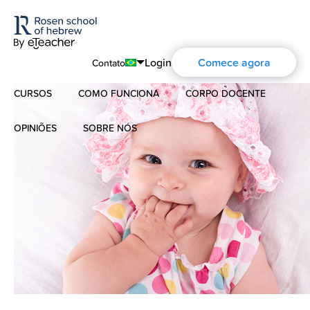
Login
Comece agora
Contato
CURSOS
COMO FUNCIONA
CORPO DOCENTE
English
Português
OPINIÕES
SOBRE NÓS
Hebraico Moderno
Español
Sobre nós
Hebraico para crianças
Français
A história de Aharon Rosen
Deutsch
Hebraico Bíblico
Русский
Certificação
Contato