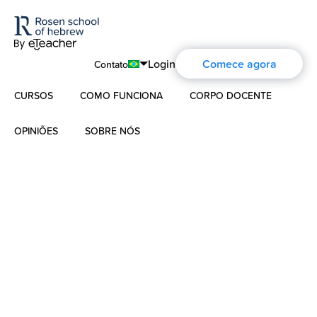
Login
Comece agora
Contato
CURSOS
COMO FUNCIONA
CORPO DOCENTE
English
Português
OPINIÕES
SOBRE NÓS
Hebraico Moderno
Español
Sobre nós
Hebraico para crianças
Français
A história de Aharon Rosen
Deutsch
Hebraico Bíblico
Русский
Certificação
Contato