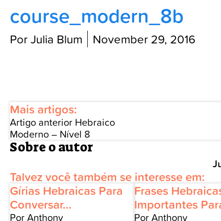
course_modern_8b
Blog
Por Julia Blum
November 29, 2016
Mais artigos:
Artigo anterior
Hebraico
Moderno – Nível 8
Sobre o autor
J
Talvez você também se interesse em:
Gírias Hebraicas Para
Frases Hebraica
Conversar...
Importantes Para
Por Anthony
Por Anthony