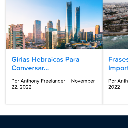
Gírias Hebraicas Para
Frase
Conversar...
Import
Por Anthony Freelander
November
Por Anth
22, 2022
2022