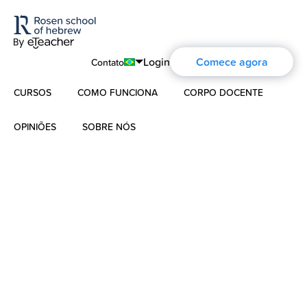
Login
Comece agora
Contato
CURSOS
COMO FUNCIONA
CORPO DOCENTE
English
Português
OPINIÕES
SOBRE NÓS
Hebraico Moderno
Español
Sobre nós
Hebraico para crianças
Français
A história de Aharon Rosen
Deutsch
Hebraico Bíblico
Русский
Certificação
Contato