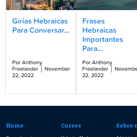
Gírias Hebraicas
Frases
Para Conversar...
Hebraicas
Importantes
Para...
Por Anthony
Por Anthony
Freelander
November
Freelander
Novembe
22, 2022
22, 2022
Home
Cursos
Sobre 