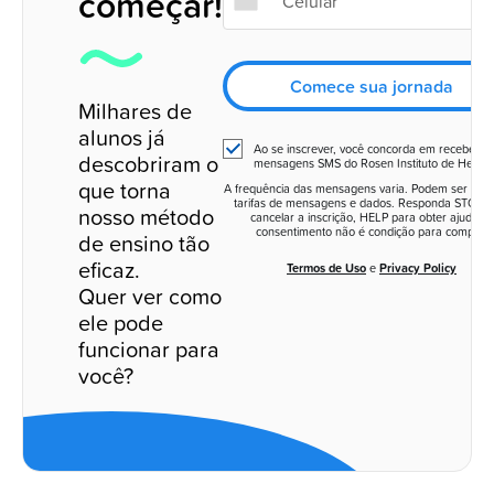
começar!
Comece sua jornada
Milhares de
alunos já
Ao se inscrever, você concorda em receber
descobriram o
mensagens SMS do Rosen Instituto de Hebrai
que torna
A frequência das mensagens varia. Podem ser apli
tarifas de mensagens e dados. Responda STOP p
nosso método
cancelar a inscrição, HELP para obter ajuda. O
consentimento não é condição para compra.
de ensino tão
eficaz.
Termos de Uso
e
Privacy Policy
Quer ver como
ele pode
funcionar para
você?