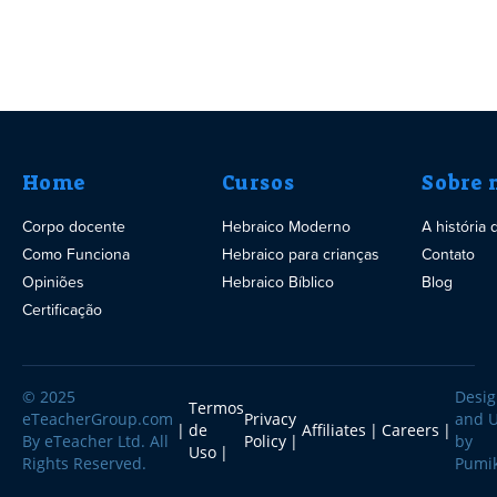
Home
Cursos
Sobre 
Corpo docente
Hebraico Moderno
A história
Como Funciona
Hebraico para crianças
Contato
Opiniões
Hebraico Bíblico
Blog
Certificação
© 2025
Desi
Termos
eTeacherGroup.com
Privacy
and 
de
Affiliates
Careers
By eTeacher Ltd. All
Policy
by
Uso
Rights Reserved.
Pumi