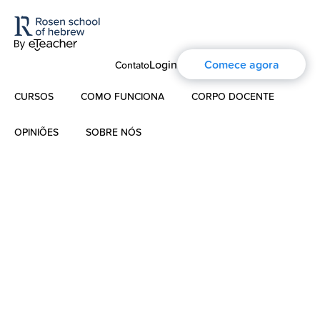
Login
Comece agora
Contato
CURSOS
COMO FUNCIONA
CORPO DOCENTE
OPINIÕES
SOBRE NÓS
Hebraico Moderno
Sobre nós
Hebraico para crianças
A história de Aharon Rosen
Hebraico Bíblico
Certificação
Contato