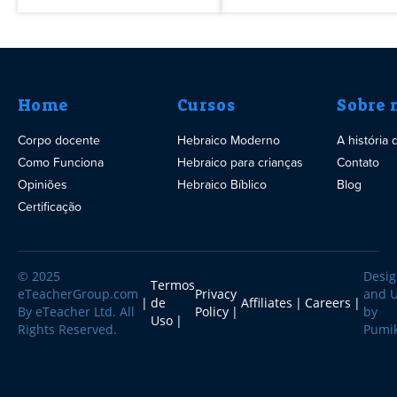
Home
Cursos
Sobre 
Corpo docente
Hebraico Moderno
A história
Como Funciona
Hebraico para crianças
Contato
Opiniões
Hebraico Bíblico
Blog
Certificação
© 2025
Desi
Termos
eTeacherGroup.com
Privacy
and 
de
Affiliates
Careers
By eTeacher Ltd. All
Policy
by
Uso
Rights Reserved.
Pumi