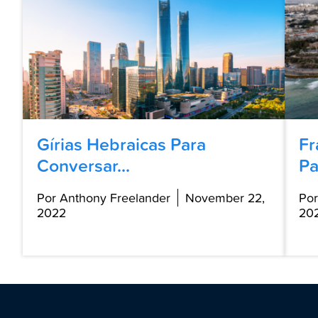
Gírias Hebraicas Para
Fr
Conversar...
Pa
Por Anthony Freelander
November 22,
Por
2022
20