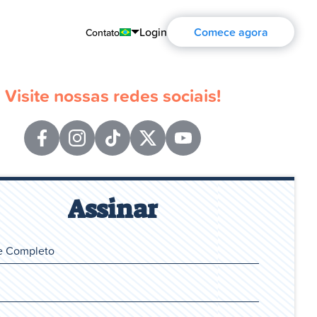
Login
Comece agora
Contato
English
Visite nossas redes sociais!
Português
Español
Français
Deutsch
Assinar
Русский