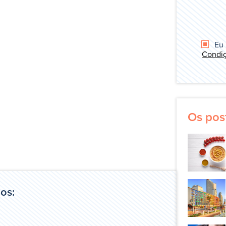
Eu 
Condiç
Os pos
gos: