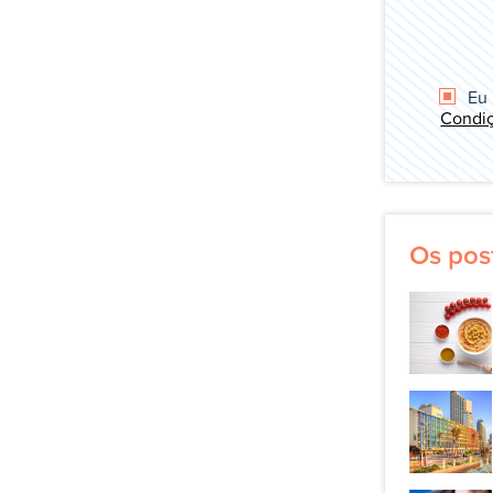
Eu 
Condiç
Os pos