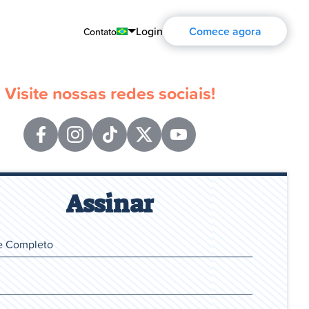
Login
Comece agora
Contato
English
Visite nossas redes sociais!
Português
Español
Français
Deutsch
Assinar
Русский