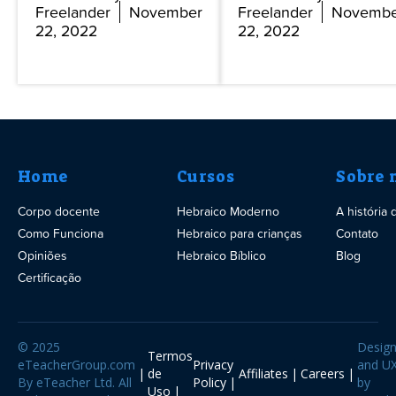
Freelander
November
Freelander
Novembe
22, 2022
22, 2022
Home
Cursos
Sobre 
Corpo docente
Hebraico Moderno
A história
Como Funciona
Hebraico para crianças
Contato
Opiniões
Hebraico Bíblico
Blog
Certificação
© 2025
Desig
Termos
eTeacherGroup.com
Privacy
and U
de
Affiliates
Careers
By eTeacher Ltd. All
Policy
by
Uso