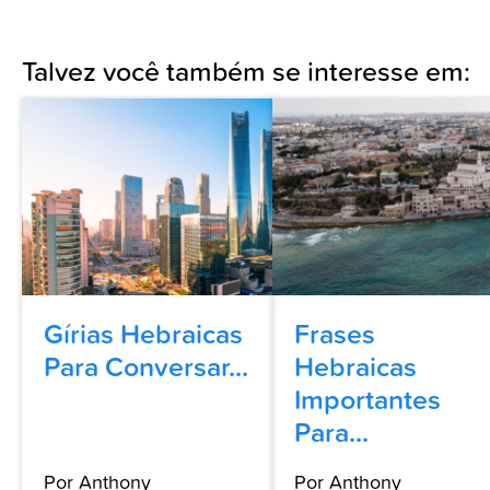
Talvez você também se interesse em:
Gírias Hebraicas
Frases
Para Conversar...
Hebraicas
Importantes
Para...
Por Anthony
Por Anthony