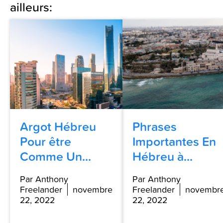
ailleurs:
Argot Hébreu
Phrases
Pour être
Importantes En
Comme Un...
Hébreu à...
Par Anthony
Par Anthony
Freelander
novembre
Freelander
novembr
22, 2022
22, 2022