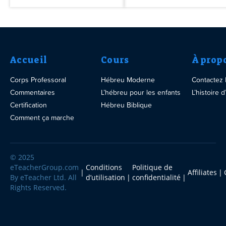
Accueil
Cours
À prop
Corps Professoral
Hébreu Moderne
Contactez
Commentaires
L’hébreu pour les enfants
L’histoire
Certification
Hébreu Biblique
Comment ça marche
© 2025
eTeacherGroup.com
Conditions
Politique de
Affiliates
By eTeacher Ltd. All
d’utilisation
confidentialité
Rights Reserved.