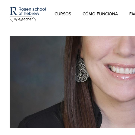
CURSOS
CÓMO FUNCIONA
FA
Hebreo Moderno
Hebreo hablado
Hebreo para niños
Estudios sobre Israel
Hebreo Bíblico