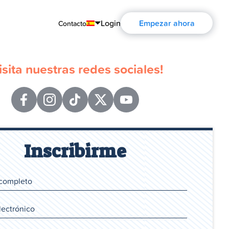
Login
Empezar ahora
Contacto
English
isita nuestras redes sociales!
Português
Español
Français
Deutsch
Inscribirme
Русский