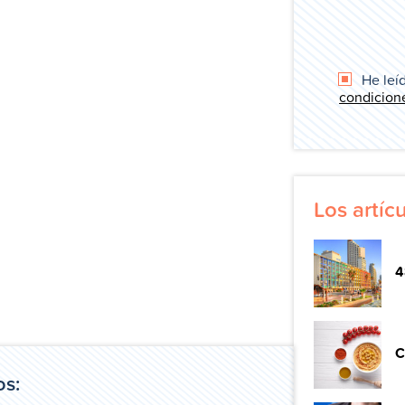
He leíd
condicion
Los artí
4
C
os: