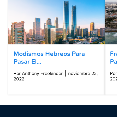
Modismos Hebreos Para
Fr
Pasar El...
Pa
Por Anthony Freelander
noviembre 22,
Por
2022
20