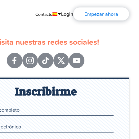
Login
Empezar ahora
Contacto
English
isita nuestras redes sociales!
Português
Español
Français
Deutsch
Inscribirme
Русский