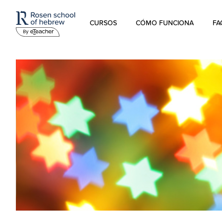
CURSOS
CÓMO FUNCIONA
FA
Hebreo Moderno
Hebreo hablado
Hebreo para niños
Estudios sobre Israel
Hebreo Bíblico