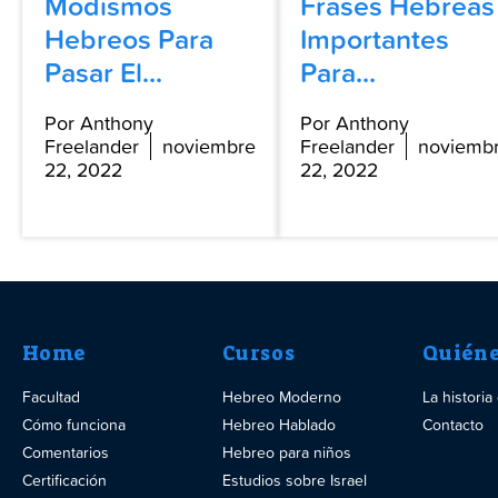
Modismos
Frases Hebreas
Hebreos Para
Importantes
Pasar El...
Para...
Por Anthony
Por Anthony
Freelander
noviembre
Freelander
noviemb
22, 2022
22, 2022
Home
Cursos
Quién
Facultad
Hebreo Moderno
La histori
Cómo funciona
Hebreo Hablado
Contacto
Comentarios
Hebreo para niños
Certificación
Estudios sobre Israel