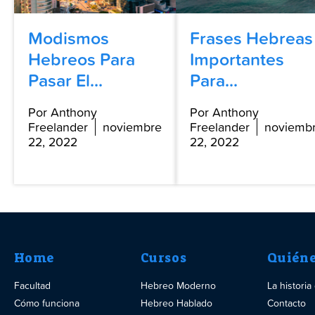
Modismos
Frases Hebreas
Hebreos Para
Importantes
Pasar El...
Para...
Por Anthony
Por Anthony
Freelander
noviembre
Freelander
noviemb
22, 2022
22, 2022
Home
Cursos
Quién
Facultad
Hebreo Moderno
La histori
Cómo funciona
Hebreo Hablado
Contacto