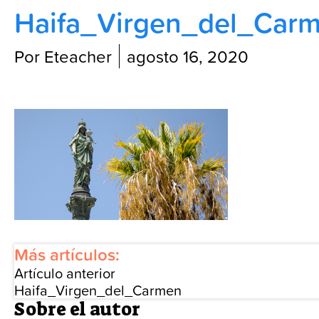
Haifa_Virgen_del_Car
Blog
Por Eteacher
agosto 16, 2020
Más artículos:
Artículo anterior
Haifa_Virgen_del_Carmen
Sobre el autor