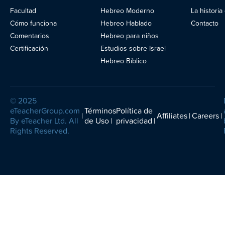
Facultad
Hebreo Moderno
La histori
Blog
Cómo funciona
Hebreo Hablado
Contacto
Comentarios
Hebreo para niños
Certificación
Estudios sobre Israel
Hebreo Bíblico
© 2025
eTeacherGroup.com
Términos
Política de
Affiliates
Careers
By eTeacher Ltd. All
de Uso
privacidad
Rights Reserved.