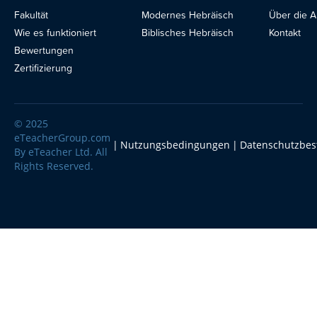
Fakultät
Modernes Hebräisch
Über die 
Blog
Wie es funktioniert
Biblisches Hebräisch
Kontakt
Bewertungen
Zertifizierung
© 2025
eTeacherGroup.com
Nutzungsbedingungen
Datenschutzbe
By eTeacher Ltd. All
Rights Reserved.