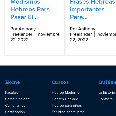
Modismos
Frases Hebreas
Hebreos Para
Importantes
Pasar El...
Para...
Por Anthony
Por Anthony
Freelander
noviembre
Freelander
noviemb
22, 2022
22, 2022
Home
Cursos
Quién
Facultad
Hebreo Moderno
La histori
Cómo funciona
Hebreo Hablado
Contacto
Comentarios
Hebreo para niños
Certificación
Estudios sobre Israel