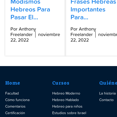
Modismos
Frases Hebreas
Hebreos Para
Importantes
Pasar El...
Para...
Por Anthony
Por Anthony
Freelander
noviembre
Freelander
noviemb
22, 2022
22, 2022
Home
Cursos
Quién
Facultad
Hebreo Moderno
La histori
Cómo funciona
Hebreo Hablado
Contacto
Comentarios
Hebreo para niños
Certificación
Estudios sobre Israel